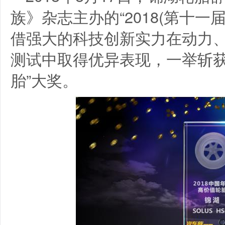
族》杂志主办的“2018(第十一
借强大的科技创新实力在动力
测试中取得优异表现，一举斩获“
胎”大奖。