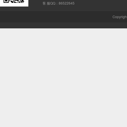
客 服QQ：86522645
Copyrigh