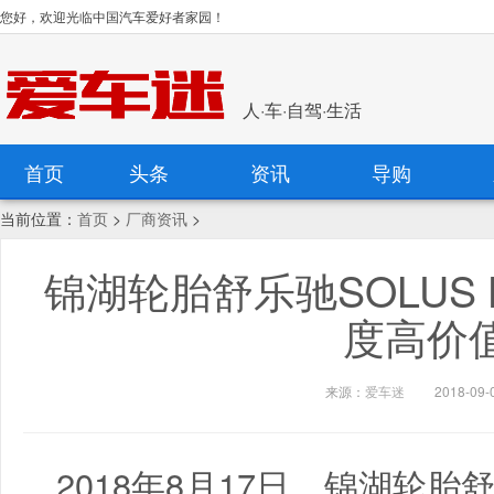
您好，欢迎光临中国汽车爱好者家园！
人·车·自驾·生活
首页
头条
资讯
导购
当前位置：
首页
>
厂商资讯
>
锦湖轮胎舒乐驰SOLUS H
度高价
来源：
爱车迷
2018-09-0
2018年8月17日，锦湖轮胎舒