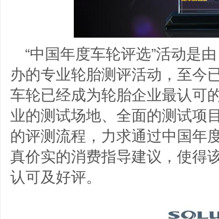
“中国年度车轮评选”活动是由
办的专业轮胎测评活动，至今
车轮已经成为轮胎企业最认可
业的测试场地、全面的测试项
的评测流程，力求通过中国年
真价实的消费指导建议，使得
认可及好评。