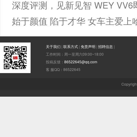
深度评测，见新见智 WEY V
始于颜值 陷于才华 女车主爱上
关于我们
|
联系方式
|
免责声明
|
招聘信息
|
工作时间：周一至周六09:00~18:00
投稿反馈：
86522645@qq.com
客 服QQ：86522645
Copyrigh