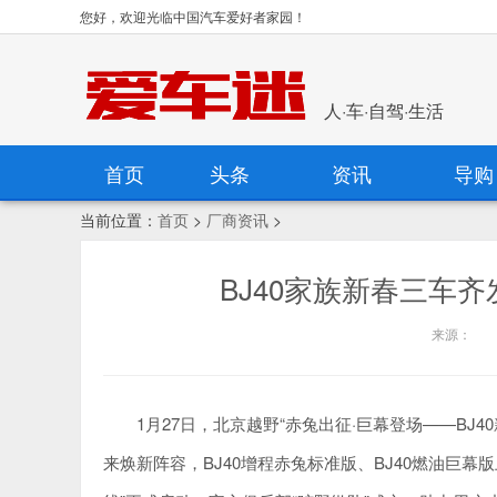
您好，欢迎光临中国汽车爱好者家园！
人·车·自驾·生活
首页
头条
资讯
导购
当前位置：
首页
>
厂商资讯
>
BJ40家族新春三车
来源：
1月27日，北京越野“赤兔出征·巨幕登场——BJ40
来焕新阵容，BJ40增程赤兔标准版、BJ40燃油巨幕