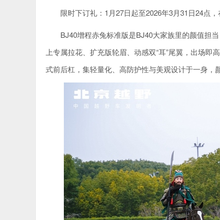
限时下订礼：1月27日起至2026年3月31日24点
BJ40增程赤兔标准版是BJ40大家族里的颜值
上专属拉花、扩充版轮眉、动感双“耳”尾翼，出场即
式前后杠，集轻量化、高防护性与美观设计于一身，