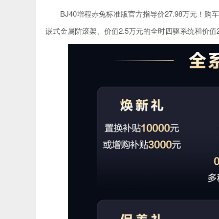
BJ40增程赤兔标准版官方指导价27.98万元！
嵌式金属防滚架、价值2.5万元的全时四驱系统和价值2.