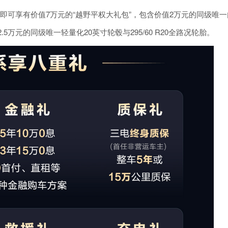
购车即可享有价值7万元的“越野平权大礼包”，包含价值2万元的同级唯一
5万元的同级唯一轻量化20英寸轮毂与295/60 R20全路况轮胎。