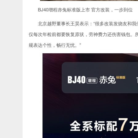
BJ40增程赤兔标准版上市 官方改装，一步到位
北京越野董事长王昊表示：“很多改装发烧友和我们
仅每次年检前都要恢复原状，劳神费力还伤害钱包。所
规表达个性，畅行无忧。”