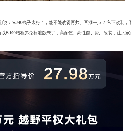
说：‘BJ40底子太好了，能不能改得再帅、再潮一点？’私下改装，
以BJ40增程赤兔标准版来了，高颜值、高性能、原厂改装，让大家