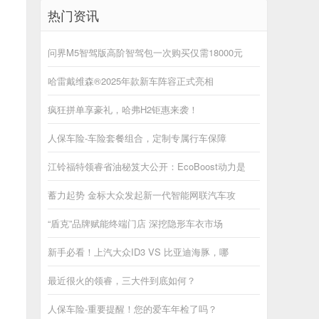
热门资讯
问界M5智驾版高阶智驾包一次购买仅需18000元
哈雷戴维森®2025年款新车阵容正式亮相
疯狂拼单享豪礼，哈弗H2钜惠来袭！
人保车险-车险套餐组合，定制专属行车保障
江铃福特领睿省油秘笈大公开：EcoBoost动力是
蓄力起势 金标大众发起新一代智能网联汽车攻
“盾克”品牌赋能终端门店 深挖隐形车衣市场
新手必看！上汽大众ID3 VS 比亚迪海豚，哪
最近很火的领睿，三大件到底如何？
人保车险-重要提醒！您的爱车年检了吗？