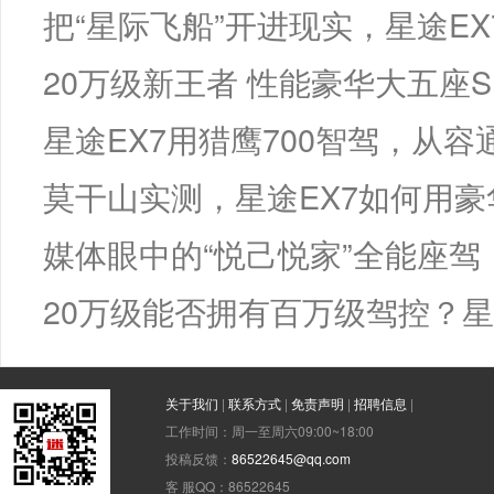
把“星际飞船”开进现实，星途E
20万级新王者 性能豪华大五座S
星途EX7用猎鹰700智驾，从容
莫干山实测，星途EX7如何用
媒体眼中的“悦己悦家”全能座驾
20万级能否拥有百万级驾控？星
关于我们
|
联系方式
|
免责声明
|
招聘信息
|
工作时间：周一至周六09:00~18:00
投稿反馈：
86522645@qq.com
客 服QQ：86522645