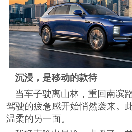
沉浸，是移动的款待
当车子驶离山林，重回南滨
驾驶的疲惫感开始悄然袭来。此
温柔的另一面。