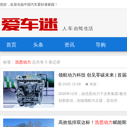
您好，欢迎光临中国汽车爱好者家园！
人·车·自驾·生活
首页
头条
资讯
导购
标签：
浩思动力
总共有 5 条记录
领航动力科技 创见零碳未来 | 
2025-12-09
来源：
2025年12月，由浩思动力子业务集团
创新驭动，创值领航为主题，旨在挖
高效低排双达标！
浩思动力
赋能斯