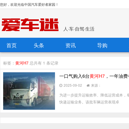
您好，欢迎光临中国汽车爱好者家园！
人·车·自驾·生活
首页
头条
资讯
导购
标签：
黄河H7
总共有 1 条记录
一口气购入6台
黄河H7
，一年油费
2025-09-02
来源：
为进一步提升运输效率、降低运营成本，阜
快递运输业务。该批车辆运营表现卓